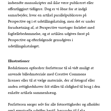
indsendte manuskripter må ikke være publiceret eller
offentliggjort tidligere. Dog er vi åbne for at indgå
samarbejder, hvor en artikel parallelpubliceres på
Perspective og i et udstillingskatalog, men det er under
forudsætning af, at Perspective varetager forløbet med
fagfællebedømmelse, og at artiklen udgives først på
Perspective og efterfølgende genudgives i
udstillingskataloget.
Illustrationer
Redaktionen opfordrer forfatterne til så vidt muligt at
anvende billedmateriale med Creative Commons
licenser eller til at vælge materiale, der af fotograf eller
anden rettighedshaver frit stilles til rådighed til brug i den
enkelte artikels sammenhæng.
Forfatteren sørger selv for alle fotorettigheder og afholder
også eventuelle udgifter hertil, herunder til f.eks.